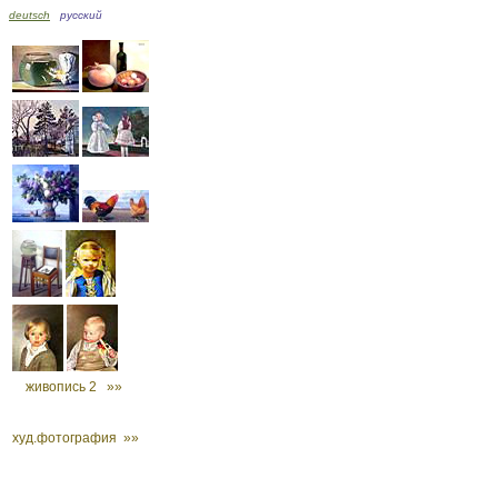
deutsch
русский
живопись 2 »»
худ.фотография »»