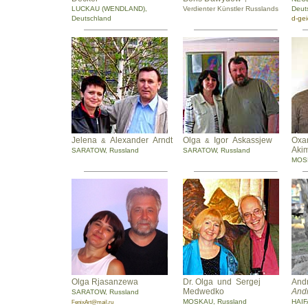
LUCKAU (WENDLAND),
Verdienter Künstler Russlands
Deut
Deutschland
d-ge
Jelena
Alexander Arndt
Olga
Igor Askassjew
Oxa
&
&
Aki
SARATOW, Russland
SARATOW, Russland
MOSK
Olga Rjasanzewa
Dr. Olga und Sergej
And
Medwedko
And
SARATOW, Russland
MOSKAU, Russland
HAIFA
FenixArt@mail.ru