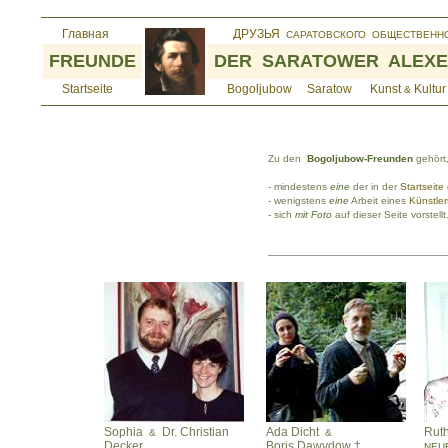
Zu den
Bogoljubow-Freunden
gehört
- mindestens
eine
der in der
Startseite
- wenigstens
eine
Arbeit eines
Künstler
- sich
mit Foto
auf dieser Seite vor
Sophia
Dr. Christian
Ada Dicht
Rut
&
&
Decker
Boris Dawydow †
NEUE